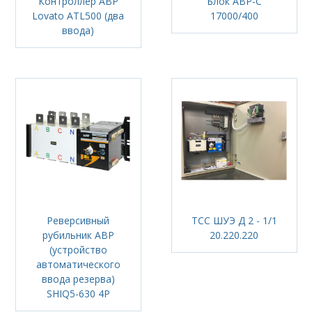
Контроллер АВР
Блок АВР-С
Lovato ATL500 (два
17000/400
ввода)
Реверсивный
ТСС ШУЭ Д 2 - 1/1
рубильник АВР
20.220.220
(устройство
автоматического
ввода резерва)
SHIQ5-630 4P