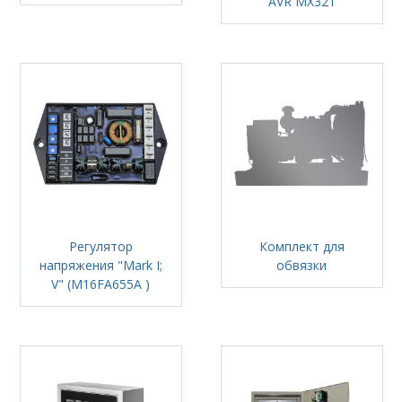
AVR MX321
Регулятор
Комплект для
напряжения "Mark I;
обвязки
V" (M16FA655A )