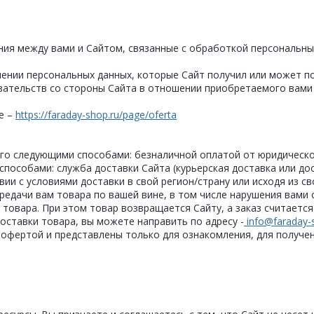
ния между вами и Сайтом, связанные с обработкой персональн
.
ении персональных данных, которые Сайт получил или может по
зательств со стороны Сайта в отношении приобретаемого вами 
е –
https://faraday-shop.ru/page/oferta
его следующими способами: безналичной оплатой от юридическо
способами: служба доставки Сайта (курьерская доставка или до
ии с условиями доставки в свой регион/страну или исходя из с
редачи вам товара по вашей вине, в том числе нарушения вами 
т товара. При этом товар возвращается Сайту, а заказ считаетс
доставки товара, вы можете направить по адресу -
info@faraday-
й офертой и представлены только для ознакомления, для получ