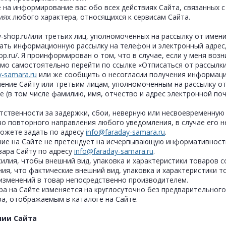
на информирование вас обо всех действиях Сайта, связанных с 
тиях любого характера, относящихся к сервисам Сайта.
-shop.ru/или третьих лиц, уполномоченных на рассылку от имени ht
лучать информационную рассылку на телефон и электронный адрес
hop.ru/. Я проинформирован о том, что в случае, если у меня в
одимо самостоятельно перейти по ссылке «Отписаться от рассылк
y-samara.ru
или же сообщить о несогласии получения информаци
ение Сайту или третьим лицам, уполномоченным на рассылку от
 (в том числе фамилию, имя, отчество и адрес электронной поч
етственности за задержки, сбои, неверную или несвоевременную
во повторного направления любого уведомления, в случае его 
ожете задать по адресу
info@faraday-samara.ru
.
ние на Сайте не претендует на исчерпывающую информативност
вара Сайту по адресу
info@faraday-samara.ru
.
усилия, чтобы внешний вид, упаковка и характеристики товаров
я, что фактические внешний вид, упаковка и характеристики то
 изменений в товар непосредственно производителем.
ра на Сайте изменяется на круглосуточно без предварительног
ра, отображаемым в каталоге на Сайте.
нии Сайта