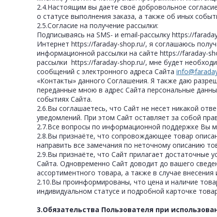
2.4.Настоящим вы даете своё добровольное согласие 
о статусе выполнения заказа, а также об иных собы
2.5.Согласие на получение рассылки:
Подписываясь на SMS- и email-рассылку https://faraday
Интернет https://faraday-shop.ru/, я соглашаюсь по
информационной рассылки на сайте https://faraday-s
рассылки https://faraday-shop.ru/, мне будет необх
сообщений с электронного адреса Сайта
info@farada
«Контакты» данного Соглашения. Я также даю разреш
переданные мною в адрес Сайта персональные данные
событиях Сайта.
2.6.Вы соглашаетесь, что Сайт не несет никакой отв
уведомлений. При этом Сайт оставляет за собой пра
2.7.Все вопросы по информационной поддержке Вы м
2.8.Вы признаёте, что сопровождающее товар описа
направить все замечания по неточному описанию то
2.9.Вы признаёте, что Сайт прилагает достаточные 
Сайта. Одновременно Сайт доводит до вашего сведени
ассортиментного товара, а также в случае внесения
2.10.Вы проинформированы, что цена и наличие това
индивидуальном статусе и подробной карточке това
3.Обязательства Пользователя при использова