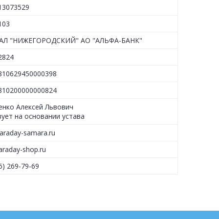
13073529
103
АЛ "НИЖЕГОРОДСКИЙ" АО "АЛЬФА-БАНК"
2824
810629450000398
810200000000824
енко Алексей Львович
вует на основании устава
araday-samara.ru
raday-shop.ru
46) 269-79-69