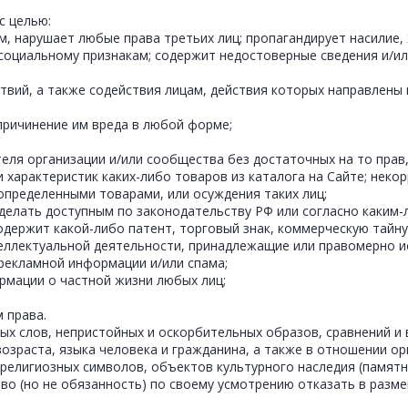
 с целью:
ым, нарушает любые права третьих лиц; пропагандирует насилие
социальному признакам; содержит недостоверные сведения и/или
твий, а также содействия лицам, действия которых направлены
 причинение им вреда в любой форме;
ителя организации и/или сообщества без достаточных на то прав,
и характеристик каких-либо товаров из каталога на Сайте; нек
определенными товарами, или осуждения таких лиц;
ва делать доступным по законодательству РФ или согласно каки
 содержит какой-либо патент, торговый знак, коммерческую тай
нтеллектуальной деятельности, принадлежащие или правомерно 
 рекламной информации и/или спама;
ормации о частной жизни любых лиц;
 права.
ых слов, непристойных и оскорбительных образов, сравнений и 
возраста, языка человека и гражданина, а также в отношении ор
 религиозных символов, объектов культурного наследия (памятн
аво (но не обязанность) по своему усмотрению отказать в разм