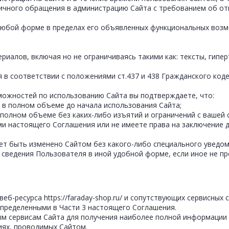
ичного обращения в администрацию Сайта с требованием об от
любой форме в пределах его объявленных функциональных возм
иалов, включая но не ограничиваясь такими как: тексты, гипер
 в соответствии с положениями ст.437 и 438 Гражданского коде
можностей по использованию Сайта вы подтверждаете, что:
 в полном объеме до начала использования Сайта;
полном объеме без каких-либо изъятий и ограничений с вашей 
ями настоящего Соглашения или не имеете права на заключение 
жет быть изменено Сайтом без какого-либо специального уведом
 сведения Пользователя в иной удобной форме, если иное не п
еб-ресурса https://faraday-shop.ru/ и сопутствующих сервисных 
определенными в Части 3 настоящего Соглашения.
ым сервисам Сайта для получения наиболее полной информации 
иях, проводимых Сайтом.