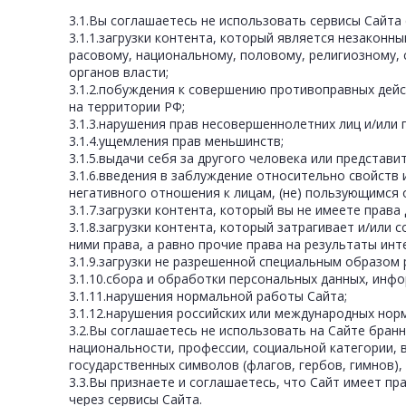
3.1.Вы соглашаетесь не использовать сервисы Сайта
3.1.1.загрузки контента, который является незаконн
расовому, национальному, половому, религиозному, 
органов власти;
3.1.2.побуждения к совершению противоправных дейс
на территории РФ;
3.1.3.нарушения прав несовершеннолетних лиц и/или
3.1.4.ущемления прав меньшинств;
3.1.5.выдачи себя за другого человека или представ
3.1.6.введения в заблуждение относительно свойств 
негативного отношения к лицам, (не) пользующимся 
3.1.7.загрузки контента, который вы не имеете пра
3.1.8.загрузки контента, который затрагивает и/или
ними права, а равно прочие права на результаты и
3.1.9.загрузки не разрешенной специальным образом
3.1.10.сбора и обработки персональных данных, инф
3.1.11.нарушения нормальной работы Сайта;
3.1.12.нарушения российских или международных норм
3.2.Вы соглашаетесь не использовать на Сайте бранн
национальности, профессии, социальной категории, 
государственных символов (флагов, гербов, гимнов),
3.3.Вы признаете и соглашаетесь, что Сайт имеет пр
через сервисы Сайта.