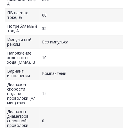
А
ПВ на max
60
токе, %
Потребляемый
35
ток, А
Импульсный
Без импульса
режим
Напряжение
холостого
10
хода (MMA), В
Вариант
Компактный
исполнения
Диапазон
скорости
подачи
14
проволоки (м/
мин) max
Диапазон
диаметров
сплошной
0
проволоки