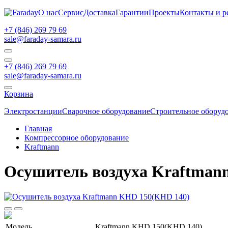
О нас
Сервис
Доставка
Гарантии
Проекты
Контакты и р
+7 (846) 269 79 69
sale@faraday-samara.ru
+7 (846) 269 79 69
sale@faraday-samara.ru
Корзина
Электростанции
Сварочное оборудование
Строительное оборуд
Главная
Компрессорное оборудование
Kraftmann
Осушитель воздуха Kraftman
Модель
Kraftmann KHD 150(KHD 140)