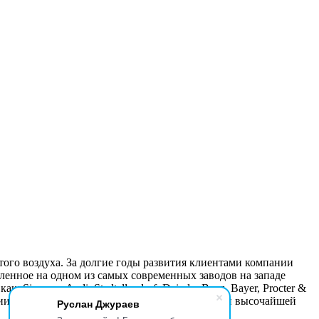
о воздуха. За долгие годы развития клиентами компании
ное на одном из самых современных заводов на западе
Siemens, Audi, Stadtallendorf, Daimler Benz, Bayer, Procter &
ии, большом количестве изобретений, ноу-хау и высочайшей
Руслан Джураев