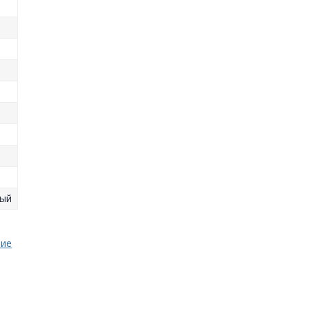
ый
ние