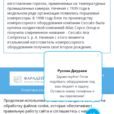
изготовлении горелок, применяемых на температурных
промышленных камерах. Начиная с 1939 года в
модельном ряде организации появились поршневые
компрессоры. В 1998 году блок по производству
компрессорного оборудования компании Ceccato была
куплена холдинговой компанией Atlas Copco Group и
получила современное название - Ceccato Aria
Compressa S. p. A. Начиная с этого момента
итальянский изготовитель компрессорного
оборудования получила своё второе рождение.
Руслан Джураев
Доставка
Гарантии
Проекты
Здравствуйте! Готов
подобрать оборудование под
ваш бюджет и задачу.
Политика конфиденциальности и оферта
Оставьте номер телефона и
мы перезвоним!
Пользовательское соглашение
Контакты
Партнеры
Продолжая использовать наш сайт, вы даете согласие на
обработку файлов cookie, которые обеспечивают
правильную работу сайта и соглашаетесь с нашей