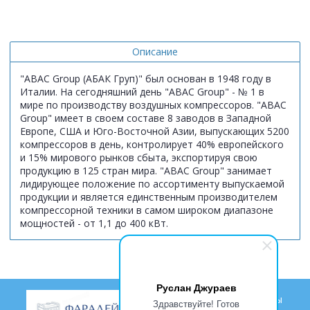
Описание
"ABAC Group (АБАК Груп)" был основан в 1948 году в
Италии. На сегодняшний день "ABAC Group" - № 1 в
мире по производству воздушных компрессоров. "ABAC
Group" имеет в своем составе 8 заводов в Западной
Европе, США и Юго-Восточной Азии, выпускающих 5200
компрессоров в день, контролирует 40% европейского
и 15% мирового рынков сбыта, экспортируя свою
продукцию в 125 стран мира. "ABAC Group" занимает
лидирующее положение по ассортименту выпускаемой
продукции и является единственным производителем
компрессорной техники в самом широком диапазоне
мощностей - от 1,1 до 400 кВт.
Руслан Джураев
Доставка
Гарантии
Проекты
Здравствуйте! Готов