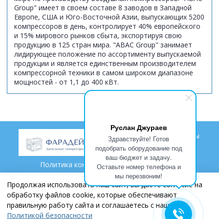
Group" имеет в своем составе 8 заводов в Западной
Европе, США и Юго-Восточной Азии, выпускающих 5200
компрессоров в день, контролирует 40% европейского
и 15% мирового рынков сбыта, экспортируя свою
продукцию в 125 стран мира. "ABAC Group" занимает
лидирующее положение по ассортименту выпускаемой
продукции и является единственным производителем
компрессорной техники в самом широком диапазоне
мощностей - от 1,1 до 400 кВт.
Руслан Джураев
Доставка
Гарантии
Проекты
Здравствуйте! Готов
подобрать оборудование под
ваш бюджет и задачу.
Политика конфиденциальности и оферта
Оставьте номер телефона и
мы перезвоним!
Пользовательское соглашение
Контакты
Партнеры
Продолжая использовать наш сайт, вы даете согласие на
обработку файлов cookie, которые обеспечивают
правильную работу сайта и соглашаетесь с нашей
+7 (846) 269 79 69
Политикой безопасности