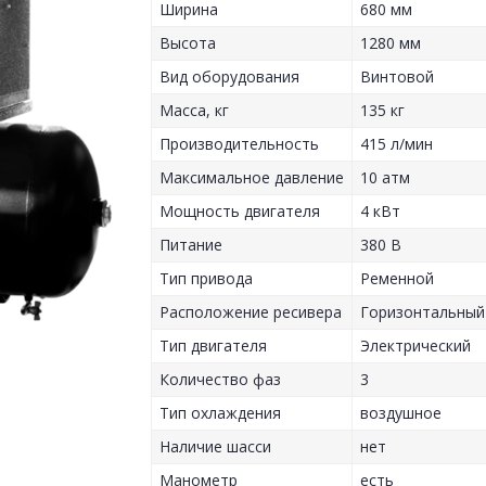
Ширина
680 мм
Высота
1280 мм
Вид оборудования
Винтовой
Масса, кг
135 кг
Производительность
415 л/мин
Максимальное давление
10 атм
Мощность двигателя
4 кВт
Питание
380 В
Тип привода
Ременной
Расположение ресивера
Горизонтальный
Тип двигателя
Электрический
Количество фаз
3
Тип охлаждения
воздушное
Наличие шасси
нет
Манометр
есть