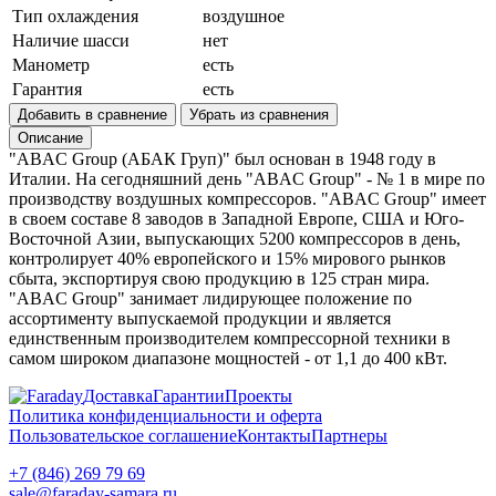
Тип охлаждения
воздушное
Наличие шасси
нет
Манометр
есть
Гарантия
есть
Добавить в сравнение
Убрать из сравнения
Описание
"ABAC Group (АБАК Груп)" был основан в 1948 году в
Италии. На сегодняшний день "ABAC Group" - № 1 в мире по
производству воздушных компрессоров. "ABAC Group" имеет
в своем составе 8 заводов в Западной Европе, США и Юго-
Восточной Азии, выпускающих 5200 компрессоров в день,
контролирует 40% европейского и 15% мирового рынков
сбыта, экспортируя свою продукцию в 125 стран мира.
"ABAC Group" занимает лидирующее положение по
ассортименту выпускаемой продукции и является
единственным производителем компрессорной техники в
самом широком диапазоне мощностей - от 1,1 до 400 кВт.
Доставка
Гарантии
Проекты
Политика конфиденциальности и оферта
Пользовательское соглашение
Контакты
Партнеры
+7 (846) 269 79 69
sale@faraday-samara.ru