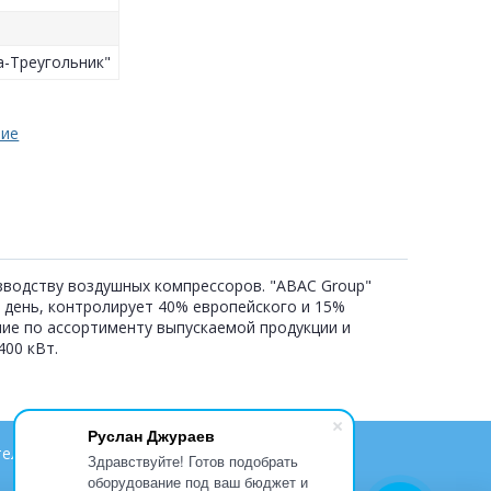
а-Треугольник"
ние
изводству воздушных компрессоров. "ABAC Group"
 день, контролирует 40% европейского и 15%
ние по ассортименту выпускаемой продукции и
00 кВт.
Руслан Джураев
ельское соглашение
Контакты
Партнеры
Здравствуйте! Готов подобрать
оборудование под ваш бюджет и