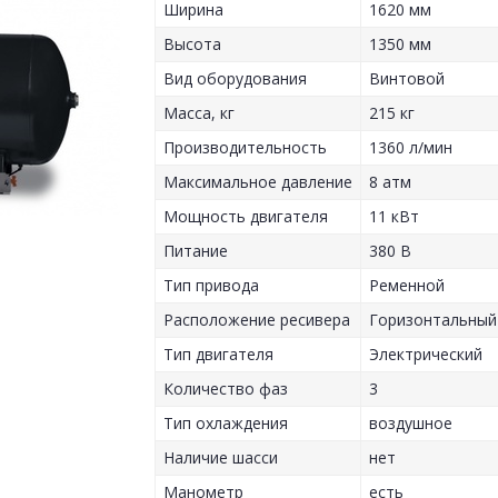
Ширина
1620 мм
Высота
1350 мм
Вид оборудования
Винтовой
Масса, кг
215 кг
Производительность
1360 л/мин
Максимальное давление
8 атм
Мощность двигателя
11 кВт
Питание
380 В
Тип привода
Ременной
Расположение ресивера
Горизонтальный
Тип двигателя
Электрический
Количество фаз
3
Тип охлаждения
воздушное
Наличие шасси
нет
Манометр
есть