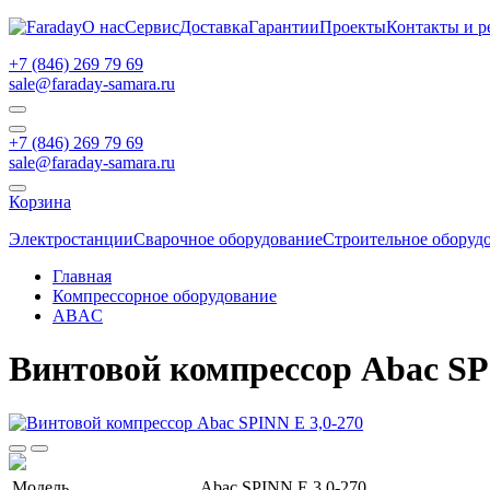
О нас
Сервис
Доставка
Гарантии
Проекты
Контакты и р
+7 (846) 269 79 69
sale@faraday-samara.ru
+7 (846) 269 79 69
sale@faraday-samara.ru
Корзина
Электростанции
Сварочное оборудование
Строительное оборуд
Главная
Компрессорное оборудование
ABAC
Винтовой компрессор Abac SP
Модель
Abac SPINN E 3,0-270