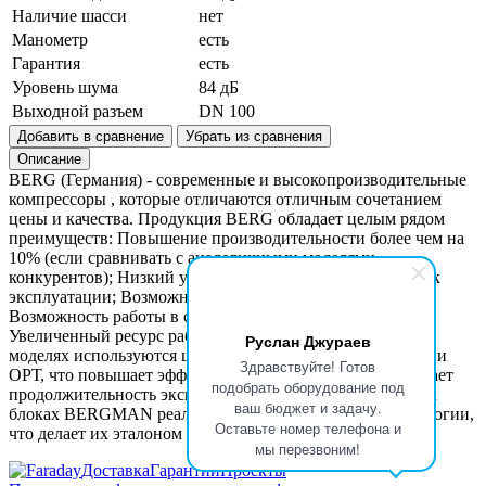
Наличие шасси
нет
Манометр
есть
Гарантия
есть
Уровень шума
84 дБ
Выходной разъем
DN 100
Добавить в сравнение
Убрать из сравнения
Описание
BERG (Германия) - современные и высокопроизводительные
компрессоры , которые отличаются отличным сочетанием
цены и качества. Продукция BERG обладает целым рядом
преимуществ: Повышение производительности более чем на
10% (если сравнивать с аналогичными моделями
конкурентов); Низкий уровень шума и увеличенный срок
эксплуатации; Возможность работы до 24 часов в сутки;
Возможность работы в самых тяжелых условиях;
Увеличенный ресурс работы (до 80 000 часов). Во всех
Руслан Джураев
моделях используются шкивы MARTIN и немецкие ремни
Здравствуйте! Готов
ОРТ, что повышает эффективность передачи и увеличивает
подобрать оборудование под
продолжительность эксплуатации в 2-4 раза. В винтовых
ваш бюджет и задачу.
блоках BERGMAN реализованы инновационные технологии,
Оставьте номер телефона и
что делает их эталоном качества.
мы перезвоним!
Доставка
Гарантии
Проекты