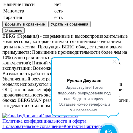
Наличие шасси
нет
Манометр
есть
Гарантия
есть
Добавить в сравнение
Убрать из сравнения
Описание
BERG (Германия) - современные и высокопроизводительные
компрессоры , которые отличаются отличным сочетанием
цены и качества. Продукция BERG обладает целым рядом
преимуществ: Повышение производительности более чем на
10% (если сравнивать с аналогичными моделями
конкурентов); Низкий уровень шума и увеличенный срок
эксплуатации; Возможность работы до 24 часов в сутки;
Возможность работы в самых тяжелых условиях;
Увеличенный ресурс работы (до 80 000 часов). Во всех
Руслан Джураев
моделях используются шкивы MARTIN и немецкие ремни
Здравствуйте! Готов
ОРТ, что повышает эффективность передачи и увеличивает
подобрать оборудование под
продолжительность эксплуатации в 2-4 раза. В винтовых
ваш бюджет и задачу.
блоках BERGMAN реализованы инновационные технологии,
Оставьте номер телефона и
что делает их эталоном качества.
мы перезвоним!
Доставка
Гарантии
Проекты
Политика конфиденциальности и оферта
Пользовательское соглашение
Контакты
Партнеры