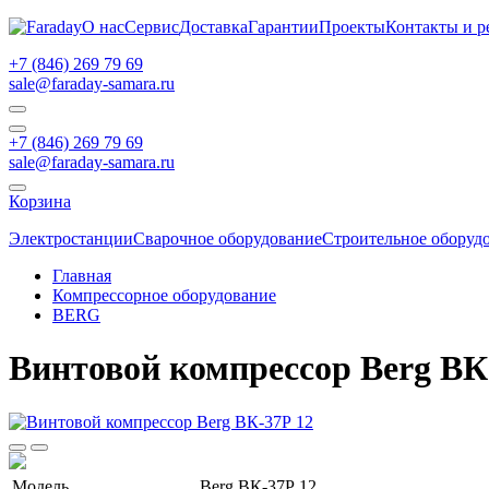
О нас
Сервис
Доставка
Гарантии
Проекты
Контакты и р
+7 (846) 269 79 69
sale@faraday-samara.ru
+7 (846) 269 79 69
sale@faraday-samara.ru
Корзина
Электростанции
Сварочное оборудование
Строительное оборуд
Главная
Компрессорное оборудование
BERG
Винтовой компрессор Berg ВК
Модель
Berg ВК-37Р 12