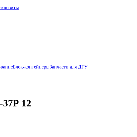
еквизиты
ование
Блок-контейнеры
Запчасти для ДГУ
-37Р 12