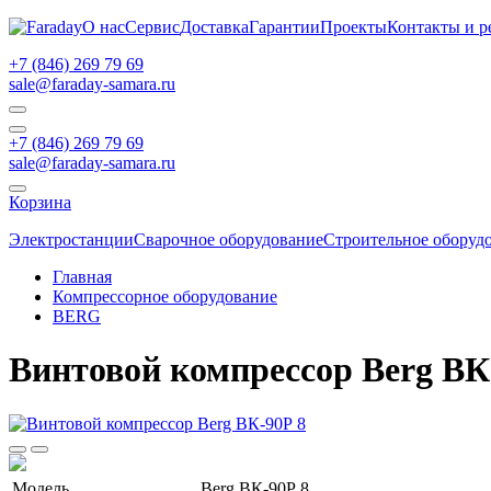
О нас
Сервис
Доставка
Гарантии
Проекты
Контакты и р
+7 (846) 269 79 69
sale@faraday-samara.ru
+7 (846) 269 79 69
sale@faraday-samara.ru
Корзина
Электростанции
Сварочное оборудование
Строительное оборуд
Главная
Компрессорное оборудование
BERG
Винтовой компрессор Berg ВК
Модель
Berg ВК-90Р 8