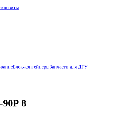
еквизиты
ование
Блок-контейнеры
Запчасти для ДГУ
-90Р 8