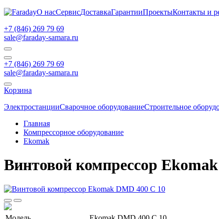
О нас
Сервис
Доставка
Гарантии
Проекты
Контакты и р
+7 (846) 269 79 69
sale@faraday-samara.ru
+7 (846) 269 79 69
sale@faraday-samara.ru
Корзина
Электростанции
Сварочное оборудование
Строительное оборуд
Главная
Компрессорное оборудование
Ekomak
Винтовой компрессор Ekomak
Модель
Ekomak DMD 400 C 10