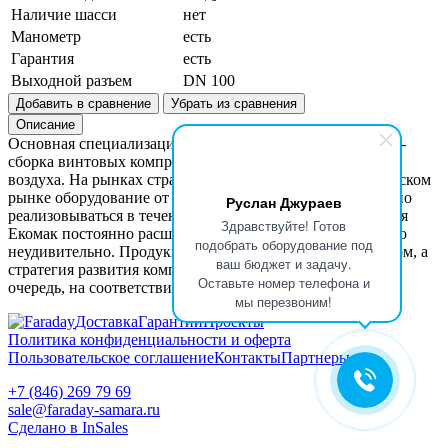
Наличие шасси
нет
Манометр
есть
Гарантия
есть
Выходной разъем
DN 100
Добавить в сравнение
Убрать из сравнения
Описание
Основная специализация турецкой компании EKOMAK -
сборка винтовых компрессоров и осушителей сжатого
воздуха. На рынках стран СНГ и, в частности, на российском
рынке оборудование от Екомак появилось и стало активно
Руслан Джураев
реализовываться в течение последних пяти лет. Компания
Здравствуйте! Готов
Екомак постоянно расширяет сферу своего влияния, и это
подобрать оборудование под
неудивительно. Продукция отличается высоким качеством, а
ваш бюджет и задачу.
стратегия развития компании ориентирована, в первую
Оставьте номер телефона и
очередь, на соответствие интересам потребителя.
мы перезвоним!
Доставка
Гарантии
Проекты
Политика конфиденциальности и оферта
Пользовательское соглашение
Контакты
Партнеры
+7 (846) 269 79 69
sale@faraday-samara.ru
Сделано в InSales