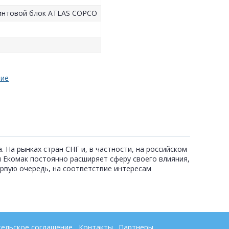
винтовой блок ATLAS COPCO
ние
На рынках стран СНГ и, в частности, на российском
я Екомак постоянно расширяет сферу своего влияния,
ервую очередь, на соответствие интересам
ельское соглашение
Контакты
Партнеры